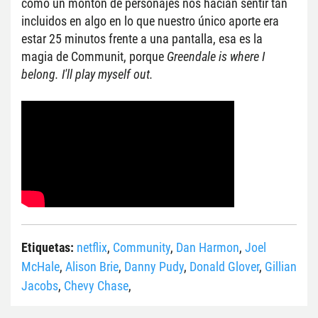
como un montón de personajes nos hacían sentir tan 
incluidos en algo en lo que nuestro único aporte era 
estar 25 minutos frente a una pantalla, esa es la 
magia de Communit, porque 
Greendale is where I 
belong. I'll play myself out. 
Etiquetas:
netflix
,
Community
,
Dan Harmon
,
Joel
McHale
,
Alison Brie
,
Danny Pudy
,
Donald Glover
,
Gillian
Jacobs
,
Chevy Chase
,